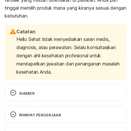
tinggal memilih produk mana yang kiranya sesuai dengan
kebutuhan.
Catatan
Hello Sehat tidak menyediakan saran medis,
diagnosis, atau perawatan. Selalu konsultasikan
dengan ahli kesehatan profesional untuk
mendapatkan jawaban dan penanganan masalah
kesehatan Anda.
SUMBER
Do You Need a Pregnancy Pillow? 
(2019). Regional 
Medical Center Health System. Retrieved June 19, 
RIWAYAT PENGERJAAN
2023, from 
https://rmccares.org/2019/04/11/do-
you-need-a-pregnancy-pillow/
Versi Terbaru