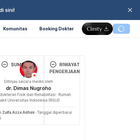
 sini!
Komunitas
Booking Dokter
Memuat...
SUMBER
RIWAYAT
PENGERJAAN
Goalkeeper 
Ditinjau secara medis oleh
Versi 
Roles. 
(N.d.). 
dr. Dimas Nugroho
Terbar
Retrieved 09 
dokteran Fisik dan Rehabilitasi · Rumah
u
January 2025, 
akit Universitas Indonesia (RSUI)
from 
14/01/2
eh
Zulfa Azza Adhini
·
Tanggal diperbarui
https://tacticsn
025
5
otantics.org/tac
Ditulis 
tics/goalkeeper-
oleh 
roles/