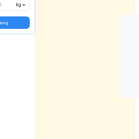
kg
tung