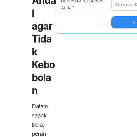
Anda
Berapa berat badan
Anda?
l
Hi
agar
Tida
k
Kebo
bola
n
Dalam
sepak
bola,
peran