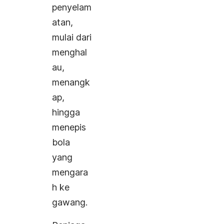
penyelam
atan,
mulai dari
menghal
au,
menangk
ap,
hingga
menepis
bola
yang
mengara
h ke
gawang.