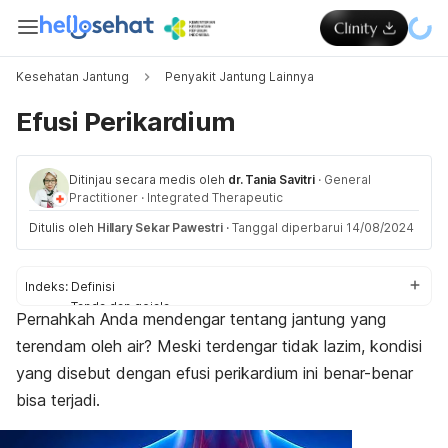
Kesehatan Jantung
Penyakit Jantung Lainnya
Efusi Perikardium
Ditinjau secara medis oleh
dr. Tania Savitri
·
General
Practitioner
·
Integrated Therapeutic
Ditulis oleh
Hillary Sekar Pawestri
·
Tanggal diperbarui 14/08/2024
Indeks:
Definisi
Tanda dan gejala
Pernahkah Anda mendengar tentang jantung yang
Penyebab
terendam oleh air? Meski terdengar tidak lazim, kondisi
Diagnosis
Pengobatan
yang disebut dengan efusi perikardium ini benar-benar
Pencegahan
bisa terjadi.