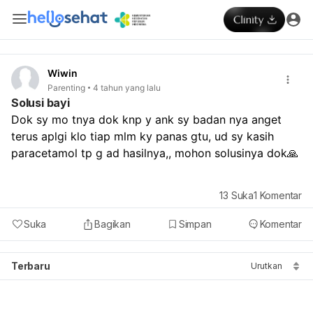
Wiwin
Parenting
4 tahun yang lalu
Solusi bayi
Dok sy mo tnya dok knp y ank sy badan nya anget 
terus aplgi klo tiap mlm ky panas gtu, ud sy kasih 
paracetamol tp g ad hasilnya,, mohon solusinya dok🙏
13
Suka
1
Komentar
Suka
Bagikan
Simpan
Komentar
Terbaru
Urutkan