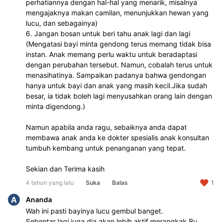
perhatiannya dengan hal-hal yang menarik, misalnya 
mengajaknya makan camilan, menunjukkan hewan yang 
lucu, dan sebagainya)

6. Jangan bosan untuk beri tahu anak lagi dan lagi 
(Mengatasi bayi minta gendong terus memang tidak bisa 
instan. Anak memang perlu waktu untuk beradaptasi 
dengan perubahan tersebut. Namun, cobalah terus untuk 
menasihatinya. Sampaikan padanya bahwa gendongan 
hanya untuk bayi dan anak yang masih kecil.Jika sudah 
besar, ia tidak boleh lagi menyusahkan orang lain dengan 
minta digendong.)

Namun apabila anda ragu, sebaiknya anda dapat 
membawa anak anda ke dokter spesialis anak konsultan 
tumbuh kembang untuk penanganan yang tepat. 

Sekian dan Terima kasih
4 tahun yang lalu
Suka
Balas
1
A
Ananda
Wah ini pasti bayinya lucu gembul banget. 

Sebentar lagi juga dia akan lebih aktif merangkak Bu, 