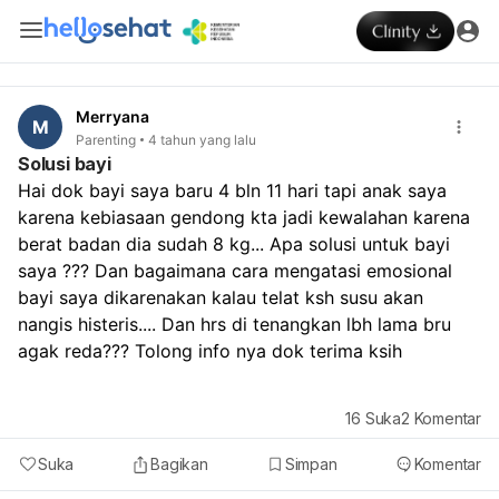
Merryana
M
Parenting
4 tahun yang lalu
Solusi bayi
Hai dok bayi saya baru 4 bln 11 hari tapi anak saya 
karena kebiasaan gendong kta jadi kewalahan karena 
berat badan dia sudah 8 kg... Apa solusi untuk bayi 
saya ??? Dan bagaimana cara mengatasi emosional 
bayi saya dikarenakan kalau telat ksh susu akan 
nangis histeris.... Dan hrs di tenangkan lbh lama bru 
agak reda??? Tolong info nya dok terima ksih
16
Suka
2
Komentar
Suka
Bagikan
Simpan
Komentar