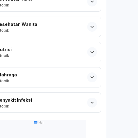
topik
esehatan Wanita
topik
utrisi
topik
lahraga
topik
enyakit Infeksi
topik
Iklan