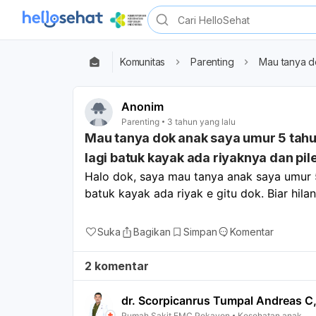
Komunitas
Parenting
Mau tanya do
Anonim
Parenting
3 tahun yang lalu
Mau tanya dok anak saya umur 5 tahun 
lagi batuk kayak ada riyaknya dan pil
Halo dok, saya mau tanya anak saya umur 5 
Suka
Bagikan
Simpan
Komentar
2 komentar
dr. Scorpicanrus Tumpal Andreas C
Rumah Sakit EMC Pekayon
Kesehatan anak