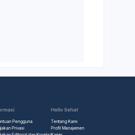
ormasi
Hello Sehat
entuan Pengguna
Tentang Kami
jakan Privasi
Profil Manajemen
jakan Editorial dan Koreksi
Karier