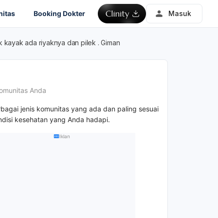
itas
Booking Dokter
Masuk
uk kayak ada riyaknya dan pilek . Giman
omunitas Anda
rbagai jenis komunitas yang ada dan paling sesuai
disi kesehatan yang Anda hadapi.
Iklan