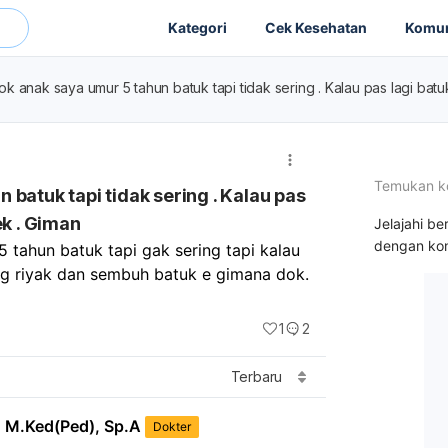
Kategori
Cek Kesehatan
Komun
k anak saya umur 5 tahun batuk tapi tidak sering . Kalau pas lagi bat
Temukan k
batuk tapi tidak sering . Kalau pas
ek . Giman
Jelajahi be
dengan kon
tahun batuk tapi gak sering tapi kalau 
batuk kayak ada riyak e gitu dok. Biar hilang riyak dan sembuh batuk e gimana dok. 
1
2
Terbaru
, M.Ked(Ped), Sp.A
Dokter