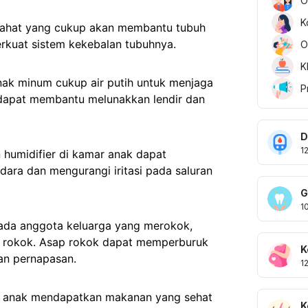
O
K
tirahat yang cukup akan membantu tubuh
rkuat sistem kekebalan tubuhnya.
O
K
anak minum cukup air putih untuk menjaga
P
n dapat membantu melunakkan lendir dan
D
1
humidifier di kamar anak dapat
ra dan mengurangi iritasi pada saluran
G
1
 ada anggota keluarga yang merokok,
ap rokok. Asap rokok dapat memperburuk
K
ran pernapasan.
1
an anak mendapatkan makanan yang sehat
K