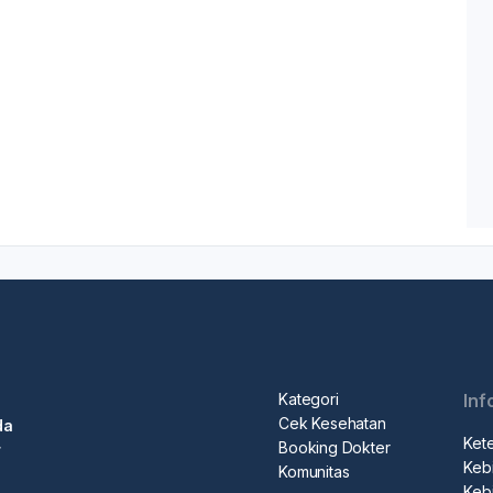
Kategori
Inf
Cek Kesehatan
da
Ket
Booking Dokter
r
Kebi
Komunitas
Kebi