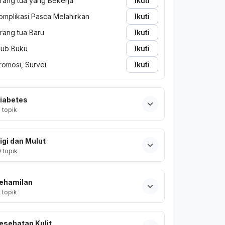
rang tua yang Bekerja
Ikuti
omplikasi Pasca Melahirkan
Ikuti
rang tua Baru
Ikuti
lub Buku
Ikuti
romosi, Survei
Ikuti
iabetes
2
topik
igi dan Mulut
0
topik
ehamilan
2
topik
esehatan Kulit