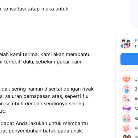
 konsultasi tatap muka untuk 
P
11
telah kami terima. Kami akan membantu
 terlebih dulu, sebelum pakar kami
U
idak sering namun disertai dengan riyak
B
si saluran pernapasan atas, seperti flu
A
kan sembuh dengan sendirinya seiring
M
t.:
K
 dapat Anda lakukan untuk membantu
A
pat penyembuhan batuk pada anak: