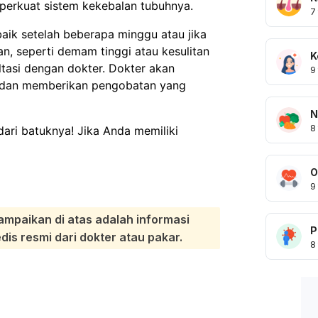
erkuat sistem kekebalan tubuhnya.
7
aik setelah beberapa minggu atau jika
n, seperti demam tinggi atau kesulitan
K
tasi dengan dokter. Dokter akan
9
t dan memberikan pengobatan yang
N
8
ri batuknya! Jika Anda memiliki
O
9
ampaikan di atas adalah informasi
P
s resmi dari dokter atau pakar.
8