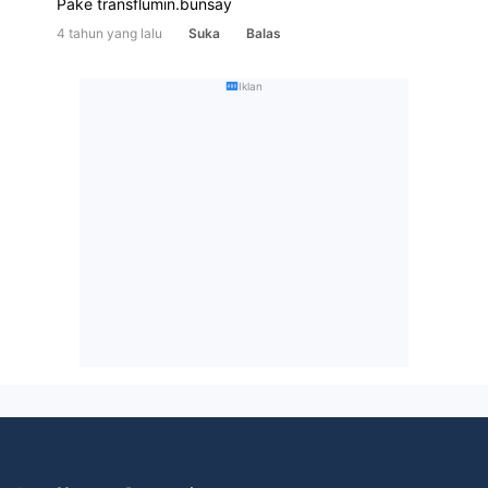
Pake transflumin.bunsay
4 tahun yang lalu
Suka
Balas
Iklan