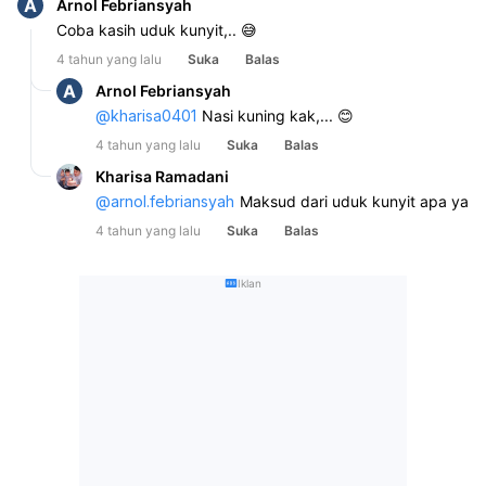
A
Arnol Febriansyah
Coba kasih uduk kunyit,.. 😅
4 tahun yang lalu
Suka
Balas
A
Arnol Febriansyah
@
kharisa0401
Nasi kuning kak,... 😊
4 tahun yang lalu
Suka
Balas
Kharisa Ramadani
@
arnol.febriansyah
Maksud dari uduk kunyit apa ya
4 tahun yang lalu
Suka
Balas
Iklan