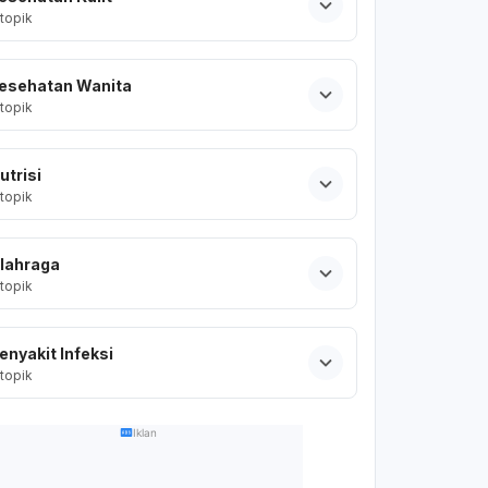
topik
esehatan Wanita
topik
utrisi
topik
lahraga
topik
enyakit Infeksi
topik
Iklan