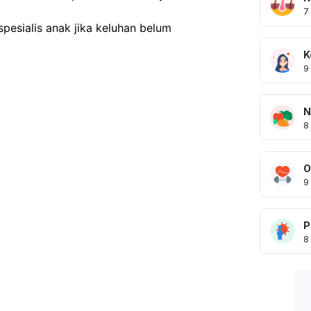
7
spesialis anak jika keluhan belum 
K
9
N
8
O
9
P
8