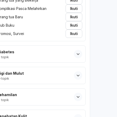
rang tua yang Bekerja
Ikuti
omplikasi Pasca Melahirkan
Ikuti
rang tua Baru
Ikuti
lub Buku
Ikuti
romosi, Survei
Ikuti
iabetes
2
topik
igi dan Mulut
0
topik
ehamilan
2
topik
esehatan Kulit