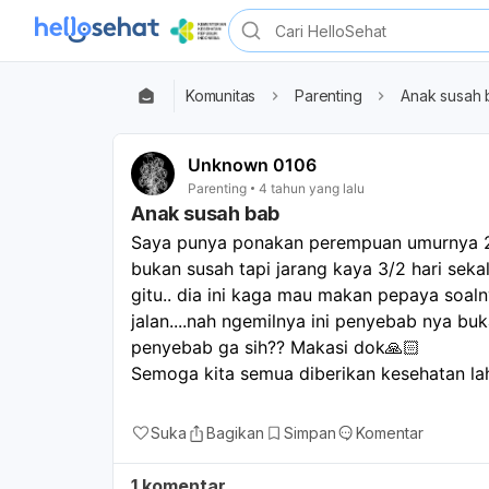
Komunitas
Parenting
Anak susah 
Unknown 0106
Parenting
4 tahun yang lalu
Anak susah bab
Saya punya ponakan perempuan umurnya 2 t
bukan susah tapi jarang kaya 3/2 hari seka
gitu.. dia ini kaga mau makan pepaya soalny
jalan....nah ngemilnya ini penyebab nya buka
penyebab ga sih?? Makasi dok🙏🏻

Semoga kita semua diberikan kesehatan lah
Suka
Bagikan
Simpan
Komentar
1 komentar