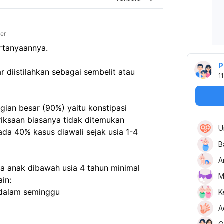
ner
rtanyaannya.

P
r diistilahkan sebagai sembelit atau 
11
gian besar (90%) yaitu konstipasi 
riksaan biasanya tidak ditemukan 
U
da 40% kasus diawali sejak usia 1-4 
B
A
da anak dibawah usia 4 tahun minimal 
M
in:

 dalam seminggu

K
A