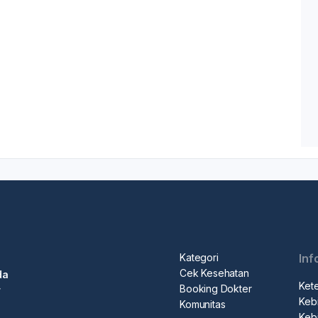
Kategori
Inf
Cek Kesehatan
da
Ket
Booking Dokter
r
Kebi
Komunitas
Kebi