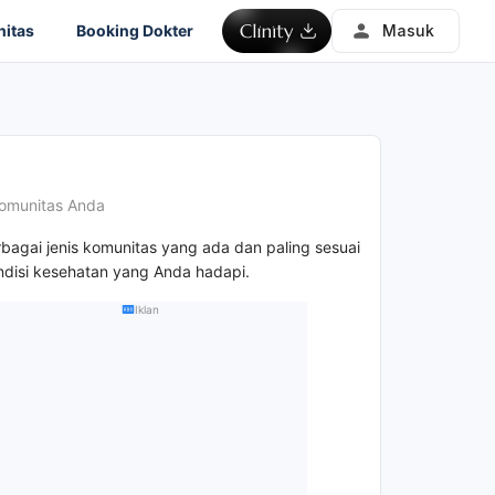
itas
Booking Dokter
Masuk
omunitas Anda
rbagai jenis komunitas yang ada dan paling sesuai
disi kesehatan yang Anda hadapi.
Iklan