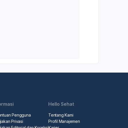
ormasi
Hello Sehat
entuan Pengguna
Tentang Kami
jakan Privasi
Profil Manajemen
jakan Editorial dan Koreksi
Karier