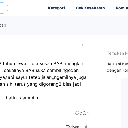
Kategori
Cek Kesehatan
Komun
bab
Temukan k
ahun lewat.. dia susah BAB, mungkin 
Jelajahi be
li, sekalinya BAB suka sambil ngeden 
dengan kon
a,tapi sayur tetep jalan,,ngemilnya juga 
n sih, terus yang digoreng2 bisa jadi 
ir batin...aammiin
2
1
Terbaru