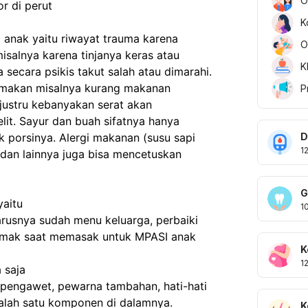
O
 di perut

K
anak yaitu riwayat trauma karena 
O
isalnya karena tinjanya keras atau 
K
 secara psikis takut salah atau dimarahi. 
 makan misalnya kurang makanan 
P
justru kebanyakan serat akan 
it. Sayur dan buah sifatnya hanya 
D
ak porsinya. Alergi makanan (susu sapi 
1
 dan lainnya juga bisa mencetuskan 
G
aitu

1
rusnya sudah menu keluarga, perbaiki 
 lemak saat memasak untuk MPASI anak 
K
1
saja

pengawet, pewarna tambahan, hati-hati 
alah satu komponen di dalamnya.

K