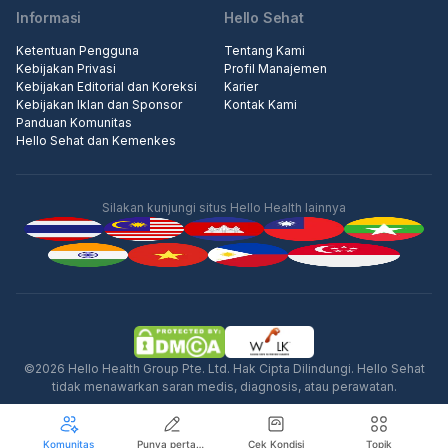
Informasi
Hello Sehat
Ketentuan Pengguna
Tentang Kami
Kebijakan Privasi
Profil Manajemen
Kebijakan Editorial dan Koreksi
Karier
Kebijakan Iklan dan Sponsor
Kontak Kami
Panduan Komunitas
Hello Sehat dan Kemenkes
Silakan kunjungi situs Hello Health lainnya
Iklan
©2026 Hello Health Group Pte. Ltd. Hak Cipta Dilindungi. Hello Sehat
tidak menawarkan saran medis, diagnosis, atau perawatan.
Komunitas
Punya pertanyaan seputar kesehatan?
Cek Kondisi
Topik