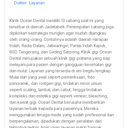
Dokter
Layanan
Klinik Ocean Dental memiliki 13 cabang saat ini yang
tersebar di daerah Jadetabek. Penempatan cabang juga
dipikirkan sestrategis mungkin agar mudah dijangkau
oleh orang-orang. Contohnya adalah daerah Harapan
Indah, Radio Dalam, Jatiwaringin, Pantai Indah Kapuk,
BSD Tangerang, dan Gading Serpong. Klinik gigi Ocean
Dental merupakan sebuah klinik gigi pratama yang siap
melayani para pasien dengan gangguan kesehatan gigi
dan mulut. Layanan yang tersedia di sini begitu lengkap.
Mulai dari yang awal seperti pemeriksaan, foto
panoramik, dan rontgen gigi, tindakan minor umum
seperti scaling, tambal, dan cabut, hingga tindakan
kompleks dan estetika gigi seperti veneer, bleaching,
dan kawat gigi. Ocean Dental berusaha memberikan
layanan terbaik kepada para pasiennya. Mereka
menggunakan tenaga medis yang sudah profesional dan
berpengalaman, dipadukan dengan peralatan dan
teknologi terkini. Agar varisi layanan makin banyak,