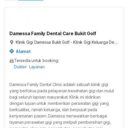
Damessa Family Dental Care Bukit Golf
Klinik Gigi Damessa Bukit Golf - Klinik Gigi Keluarga Den
gan Dokter Spesialis, Jalan Raya Leuwinanggung, RT.0
Alamat
01/RW.003, Leuwinanggung, Kota Depok, Jawa Barat, In
Tersedia untuk booking:
donesia
Dokter
Layanan
Damessa Family Dental Clinic adalah sebuah klinik gigi
yang berfokus pada pelayanan kesehatan gigi dan mulut
bagi seluruh lapisan masyarakat. Klinik ini didirikan
dengan tujuan untuk memberikan perawatan gigi yang
berkualitas, ramah keluarga, dan berpusat pada
kenyamanan pasien. Damessa menawarkan berbagai
layanan perawatan gigi yang meliputi pembersihan gigi,