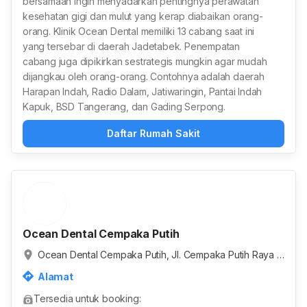
bersamaan ingin menyadarkan pentingnya perawatan
kesehatan gigi dan mulut yang kerap diabaikan orang-
orang. Klinik Ocean Dental memiliki 13 cabang saat ini
yang tersebar di daerah Jadetabek. Penempatan
cabang juga dipikirkan sestrategis mungkin agar mudah
dijangkau oleh orang-orang. Contohnya adalah daerah
Harapan Indah, Radio Dalam, Jatiwaringin, Pantai Indah
Kapuk, BSD Tangerang, dan Gading Serpong.
Daftar Rumah Sakit
Ocean Dental Cempaka Putih
Ocean Dental Cempaka Putih, Jl. Cempaka Putih Raya N
o.112, RT.16/RW.3, Cempaka Putih Timur, Kota Jakarta Pu
Alamat
sat, Daerah Khusus Ibukota Jakarta, Indonesia
Tersedia untuk booking: