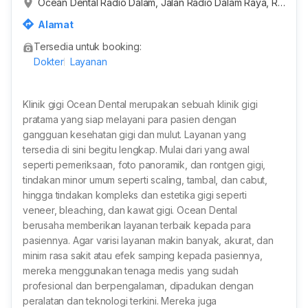
Ocean Dental Radio Dalam, Jalan Radio Dalam Raya, R
T.16/RW.2, Gandaria Utara, Kota Jakarta Selatan, Daerah
Alamat
Khusus Ibukota Jakarta, Indonesia
Tersedia untuk booking:
Dokter
Layanan
Klinik gigi Ocean Dental merupakan sebuah klinik gigi
pratama yang siap melayani para pasien dengan
gangguan kesehatan gigi dan mulut. Layanan yang
tersedia di sini begitu lengkap. Mulai dari yang awal
seperti pemeriksaan, foto panoramik, dan rontgen gigi,
tindakan minor umum seperti scaling, tambal, dan cabut,
hingga tindakan kompleks dan estetika gigi seperti
veneer, bleaching, dan kawat gigi. Ocean Dental
berusaha memberikan layanan terbaik kepada para
pasiennya. Agar varisi layanan makin banyak, akurat, dan
minim rasa sakit atau efek samping kepada pasiennya,
mereka menggunakan tenaga medis yang sudah
profesional dan berpengalaman, dipadukan dengan
peralatan dan teknologi terkini. Mereka juga