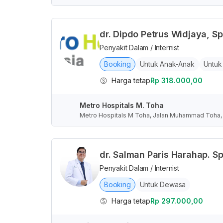
nesia
dr. Dipdo Petrus Widjaya, S
Penyakit Dalam / Internist
Booking
Untuk Anak-Anak
Untuk
Harga tetap
Rp 318.000,00
Metro Hospitals M. Toha
Metro Hospitals M Toha, Jalan Muhammad Toha,
n, Indonesia
dr. Salman Paris Harahap.
Penyakit Dalam / Internist
Booking
Untuk Dewasa
Harga tetap
Rp 297.000,00