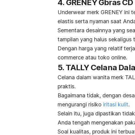
4. GRENEY Gbras CD
Underwear
merk
GRENEY ini te
elastis serta nyaman saat Anda 
Sementara desainnya yang
se
tampilan yang halus sekaligus 
Dengan harga yang relatif terj
commerce
atau toko
online
.
5. TALLY Celana Da
Celana dalam wanita
merk
TALL
praktis.
Bagaimana tidak, dengan desa
mengurangi risiko
iritasi kulit
.
Selain itu, juga dipastikan tida
Anda tengah mengenakan pakai
Soal kualitas, produk ini ter