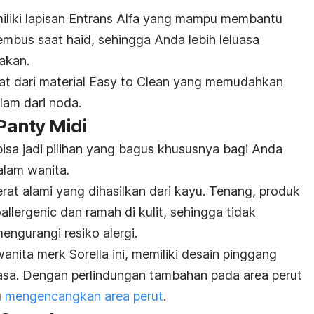
liki lapisan
Entrans Alfa
yang mampu membantu
embus saat haid, sehingga Anda lebih leluasa
akan.
at dari material
Easy to Clean
yang memudahkan
lam dari noda.
 Panty Midi
bisa jadi pilihan yang bagus khususnya bagi Anda
alam wanita.
erat alami yang dihasilkan dari kayu. Tenang, produk
allergenic
dan ramah di kulit, sehingga tidak
engurangi resiko alergi.
anita merk Sorella ini, memiliki desain pinggang
biasa. Dengan perlindungan tambahan pada area perut
u
mengencangkan area perut
.