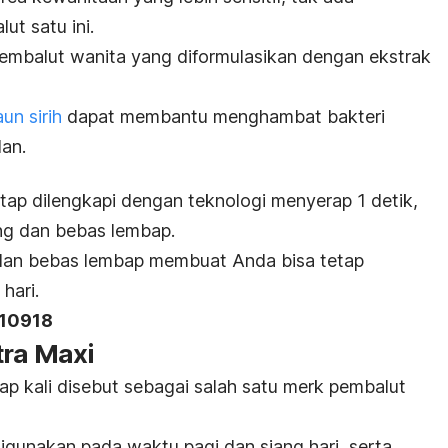
t satu ini.
embalut wanita yang diformulasikan dengan ekstrak
un sirih
dapat membantu menghambat bakteri
an.
tetap dilengkapi dengan teknologi menyerap 1 detik,
ng dan bebas lembap.
dan bebas lembap membuat Anda bisa tetap
hari.
710918
tra Maxi
ap kali disebut sebagai salah satu merk pembalut
igunakan pada waktu pagi dan siang hari, serta