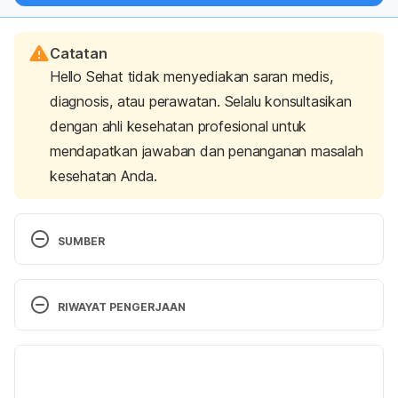
Catatan
Hello Sehat tidak menyediakan saran medis,
diagnosis, atau perawatan. Selalu konsultasikan
dengan ahli kesehatan profesional untuk
mendapatkan jawaban dan penanganan masalah
kesehatan Anda.
SUMBER
Larissa Aesthetic Clinic. Retrieved from 
https://larissa.co.id/
RIWAYAT PENGERJAAN
Naavagreen Natural Skin Care: Klinik Kecantikan 
Versi Terbaru
Perawatan Wajah dan Kulit. (n.d.). Retrieved from 
https://naavagreen.com/
01/10/2023