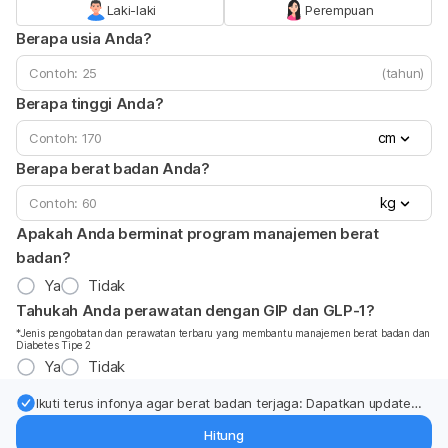
Laki-laki
Perempuan
Berapa usia Anda?
(tahun)
Berapa tinggi Anda?
cm
Berapa berat badan Anda?
kg
Apakah Anda berminat program manajemen berat
badan?
Ya
Tidak
Tahukah Anda perawatan dengan GIP dan GLP-1?
*Jenis pengobatan dan perawatan terbaru yang membantu manajemen berat badan dan
Diabetes Tipe 2
Ya
Tidak
Ikuti terus infonya agar berat badan terjaga: Dapatkan update
dari pakar mengenai dukungan dan perawatan berat badan
Hitung
langsung ke inbox Anda.