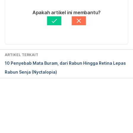
30/12/2022
Ditulis oleh 
Hello Sehat Medical Review Team
Apakah artikel ini membantu?
Fakta medis diperiksa oleh
Hello Sehat Medical 
Review Team
Diperbarui oleh: 
Nanda Saputri
ARTIKEL TERKAIT
10 Penyebab Mata Buram, dari Rabun Hingga Retina Lepas
Rabun Senja (Nyctalopia)
Memuat...