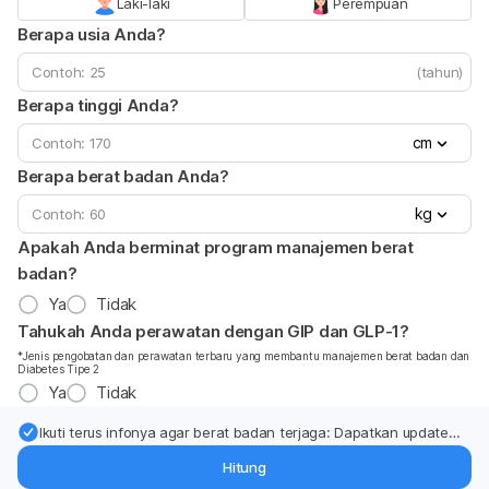
Laki-laki
Perempuan
Berapa usia Anda?
(tahun)
Berapa tinggi Anda?
cm
Berapa berat badan Anda?
kg
Apakah Anda berminat program manajemen berat
badan?
Ya
Tidak
Tahukah Anda perawatan dengan GIP dan GLP-1?
*Jenis pengobatan dan perawatan terbaru yang membantu manajemen berat badan dan
Diabetes Tipe 2
Ya
Tidak
Ikuti terus infonya agar berat badan terjaga: Dapatkan update
dari pakar mengenai dukungan dan perawatan berat badan
Hitung
langsung ke inbox Anda.