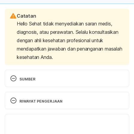
Catatan
Hello Sehat tidak menyediakan saran medis,
diagnosis, atau perawatan. Selalu konsultasikan
dengan ahli kesehatan profesional untuk
mendapatkan jawaban dan penanganan masalah
kesehatan Anda.
SUMBER
Grisham, C. (2022). The Best 6 Cat Shampoos: Our 
Top Picks + Reviews. Retrieved 13 February 2025, 
RIWAYAT PENGERJAAN
from https://www.veterinarians.org/cat-shampoo/ 
Versi Terbaru
How to choose your cat’s shampoo? – MP Labo. 
(2023). Retrieved 13 February 2025, from 
25/02/2025
https://www.mplabo.com/en/questions/how-to-