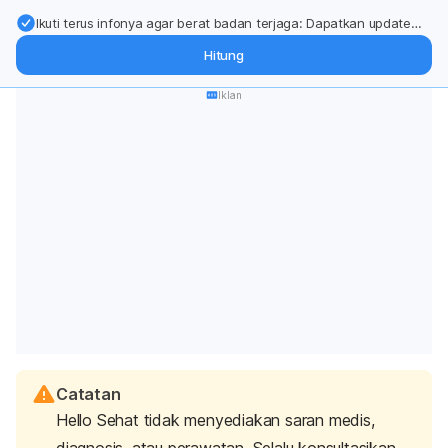
Ikuti terus infonya agar berat badan terjaga: Dapatkan update
dari pakar mengenai dukungan dan perawatan berat badan
Hitung
langsung ke inbox Anda.
Iklan
Catatan
Hello Sehat tidak menyediakan saran medis,
diagnosis, atau perawatan. Selalu konsultasikan