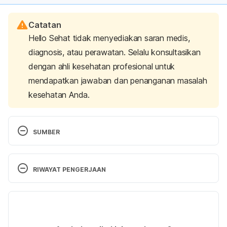
Catatan
Hello Sehat tidak menyediakan saran medis,
diagnosis, atau perawatan. Selalu konsultasikan
dengan ahli kesehatan profesional untuk
mendapatkan jawaban dan penanganan masalah
kesehatan Anda.
SUMBER
Stray vs. feral cats.
 (2020). Action Volunteers for 
Animals. Retrieved March 27, 2024, from 
RIWAYAT PENGERJAAN
https://www.avacats.org/cat-101/tnr/
Versi Terbaru
Feral or stray – An important difference
. (n.d.). Feral 
Cat Focus. Retrieved March 27, 2024, from 
03/04/2024
https://feralcatfocus.org/feral-or-stray/
Ditulis oleh 
Satria Aji Purwoko