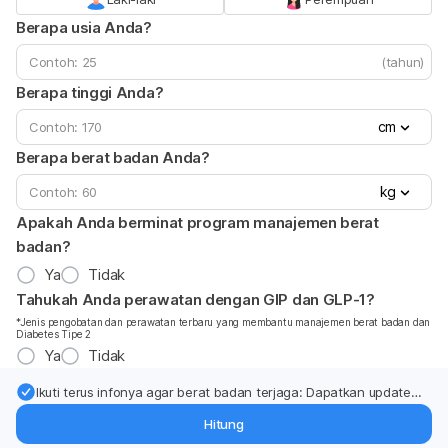
Berapa usia Anda?
(tahun)
Berapa tinggi Anda?
cm
Berapa berat badan Anda?
kg
Apakah Anda berminat program manajemen berat
badan?
Ya
Tidak
Tahukah Anda perawatan dengan GIP dan GLP-1?
*Jenis pengobatan dan perawatan terbaru yang membantu manajemen berat badan dan
Diabetes Tipe 2
Ya
Tidak
Ikuti terus infonya agar berat badan terjaga: Dapatkan update
dari pakar mengenai dukungan dan perawatan berat badan
Hitung
langsung ke inbox Anda.