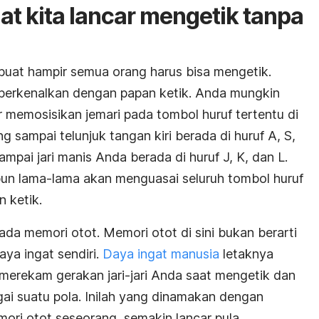
 kita lancar mengetik tanpa
at hampir semua orang harus bisa mengetik.
iperkenalkan dengan papan ketik. Anda mungkin
r memosisikan jemari pada tombol huruf tertentu di
ng sampai telunjuk tangan kiri berada di huruf A, S,
mpai jari manis Anda berada di huruf J, K, dan L.
 pun lama-lama akan menguasai seluruh tombol huruf
n ketik.
ada memori otot. Memori otot di sini bukan berarti
ya ingat sendiri.
Daya ingat manusia
letaknya
 merekam gerakan jari-jari Anda saat mengetik dan
i suatu pola. Inilah yang dinamakan dengan
ori otot seseorang, semakin lancar pula