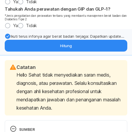
Ya
Tidak
Tahukah Anda perawatan dengan GIP dan GLP-1?
*Jenis pengobatan dan perawatan terbaru yang membantu manajemen berat badan dan
Diabetes Tipe 2
Ya
Tidak
Ikuti terus infonya agar berat badan terjaga: Dapatkan update
dari pakar mengenai dukungan dan perawatan berat badan
Hitung
langsung ke inbox Anda.
Catatan
Hello Sehat tidak menyediakan saran medis,
diagnosis, atau perawatan. Selalu konsultasikan
dengan ahli kesehatan profesional untuk
mendapatkan jawaban dan penanganan masalah
kesehatan Anda.
SUMBER