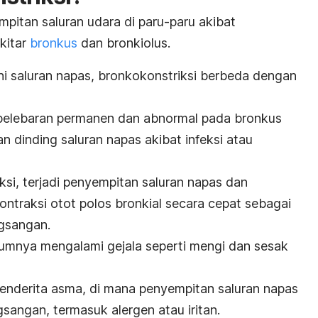
pitan saluran udara di paru-paru akibat
kitar
bronkus
dan bronkiolus.
saluran napas, bronkokonstriksi berbeda dengan
a pelebaran permanen dan abnormal pada bronkus
 dinding saluran napas akibat infeksi atau
si, terjadi penyempitan saluran napas dan
ontraksi otot polos bronkial secara cepat sebagai
ngsangan.
umnya mengalami gejala seperti mengi dan sesak
a penderita asma, di mana penyempitan saluran napas
gsangan, termasuk alergen atau iritan.