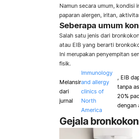
Namun secara umum, kondisi in
paparan alergen, iritan, aktivit
Seberapa umum kondi
Salah satu jenis dari bronkokon
atau EIB yang berarti bronkoko
Ini merupakan penyempitan seme
fisik.
Immunology
, EIB d
Melansir
and allergy
tanpa a
dari
clinics of
20% pad
jurnal
North
dengan 
America
Gejala
bronkokons