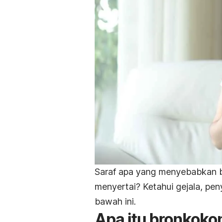
Saraf apa yang menyebabkan br
menyertai? Ketahui gejala, pe
bawah ini.
Apa itu
bronkokon