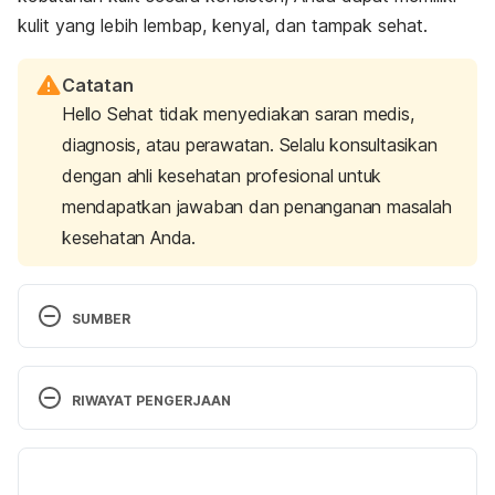
kulit yang lebih lembap, kenyal, dan tampak sehat.
Catatan
Hello Sehat tidak menyediakan saran medis,
diagnosis, atau perawatan. Selalu konsultasikan
dengan ahli kesehatan profesional untuk
mendapatkan jawaban dan penanganan masalah
kesehatan Anda.
SUMBER
Cleveland Clinic. (2024). Top Tips for Moisturizing 
Dry Skin. Retrieved 17 September 2024, from 
RIWAYAT PENGERJAAN
https://health.clevelandclinic.org/how-to-choose-
the-best-moisturizer-for-your-dry-skin 
Versi Terbaru
Bilodeau, K. (2018). Skin serum: What it can and 
19/09/2024