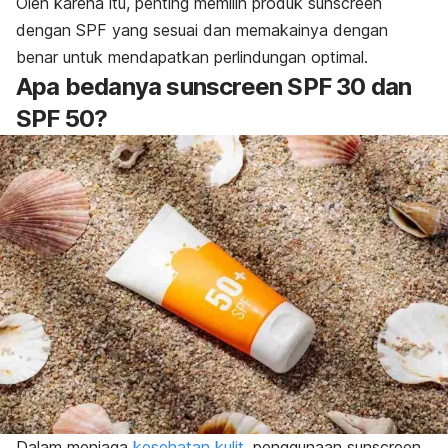
Oleh karena itu, penting
memilih produk
sunscreen
dengan SPF yang sesuai dan memakainya dengan
benar untuk mendapatkan perlindungan optimal.
Apa bedanya
sunscreen
SPF 30 dan
SPF 50?
Dalam menjaga
kesehatan kulit
, penggunaan
sunscreen