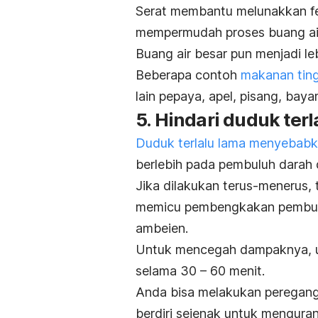
Serat membantu melunakkan f
mempermudah proses buang air
Buang air besar pun menjadi le
Beberapa contoh
makanan ting
lain pepaya, apel, pisang, baya
5. Hindari duduk ter
Duduk terlalu lama menyebab
berlebih pada pembuluh darah 
Jika dilakukan terus-menerus, 
memicu pembengkakan pembulu
ambeien.
Untuk mencegah dampaknya, u
selama 30 – 60 menit.
Anda bisa melakukan pereganga
berdiri sejenak untuk mengura