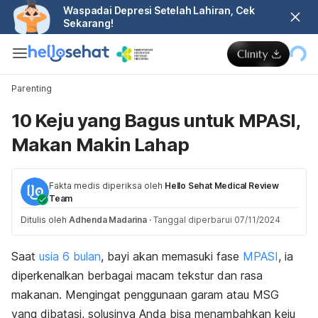
Waspadai Depresi Setelah Lahiran, Cek
Sekarang!
Parenting
10 Keju yang Bagus untuk MPASI,
Makan Makin Lahap
Fakta medis diperiksa oleh
Hello Sehat Medical Review
Team
Ditulis oleh
Adhenda Madarina
·
Tanggal diperbarui 07/11/2024
Saat
usia 6 bulan
, bayi akan memasuki fase
MPASI
, ia
diperkenalkan berbagai macam tekstur dan rasa
makanan. Mengingat penggunaan garam atau MSG
yang dibatasi, solusinya Anda bisa menambahkan keju