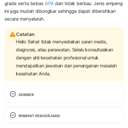
grade
serta bebas
BPA
dan tidak berbau. Jenis empeng
ini juga mudah dibongkar sehingga dapat dibersihkan
secara menyeluruh.
Catatan
Hello Sehat tidak menyediakan saran medis,
diagnosis, atau perawatan. Selalu konsultasikan
dengan ahli kesehatan profesional untuk
mendapatkan jawaban dan penanganan masalah
kesehatan Anda.
SUMBER
3 best pacifiers 2022
. BabyCenter. (n.d.). Retrieved 
March 10, 2023, from 
RIWAYAT PENGERJAAN
https://www.babycenter.com/baby-
products/health-and-safety/best-
Versi Terbaru