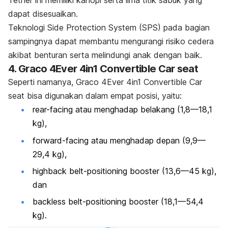
Tether ini memiliki kanopi serta lima titik sabuk yang
dapat disesuaikan.
Teknologi Side Protection System (SPS) pada bagian
sampingnya dapat membantu mengurangi risiko cedera
akibat benturan serta melindungi anak dengan baik.
4. Graco 4Ever 4in1 Convertible Car seat
Seperti namanya, Graco 4Ever 4in1 Convertible Car
seat bisa digunakan dalam empat posisi, yaitu:
rear-facing
atau menghadap belakang (1,8—18,1
kg),
forward-facing
atau menghadap depan (9,9—
29,4 kg),
highback belt-positioning booster
(13,6—45 kg),
dan
backless belt-positioning booster
(18,1—54,4
kg).