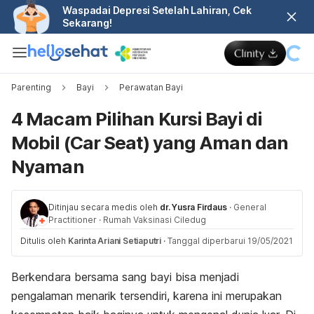
Waspadai Depresi Setelah Lahiran, Cek
Sekarang!
Parenting
Bayi
Perawatan Bayi
4 Macam Pilihan Kursi Bayi di
Mobil (Car Seat) yang Aman dan
Nyaman
Ditinjau secara medis oleh
dr. Yusra Firdaus
·
General
Practitioner
·
Rumah Vaksinasi Ciledug
Ditulis oleh
Karinta Ariani Setiaputri
·
Tanggal diperbarui 19/05/2021
Berkendara bersama sang bayi bisa menjadi
pengalaman menarik tersendiri, karena ini merupakan