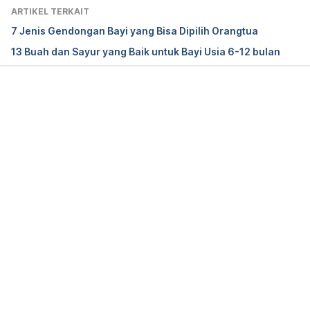
pada 11 Desember 2018. 
ARTIKEL TERKAIT
7 Jenis Gendongan Bayi yang Bisa Dipilih Orangtua
When Can a Child Safely Use a Booster Seat? 
13 Buah dan Sayur yang Baik untuk Bayi Usia 6-12 bulan
https://www.healthline.com/health/parenting/boost
er-seat-weight
 Diakses pada 11 Desember 2018. 
Memuat...