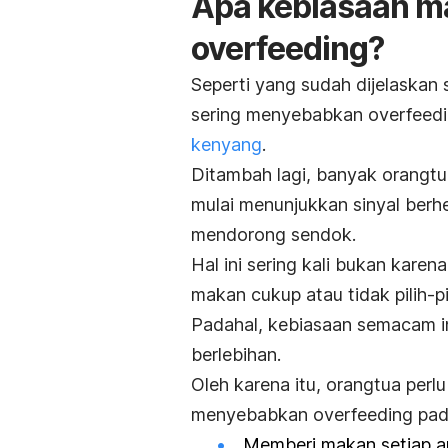
Apa kebiasaan 
overfeeding
?
Seperti yang sudah dijelaskan
sering menyebabkan
overfeed
kenyang
.
Ditambah lagi, banyak orangt
mulai menunjukkan sinyal berhe
mendorong sendok.
Hal ini sering kali bukan kare
makan cukup atau tidak pilih-p
Padahal, kebiasaan semacam in
berlebihan.
Oleh karena itu, orangtua pe
menyebabkan
overfeeding
pad
Memberi makan setiap 