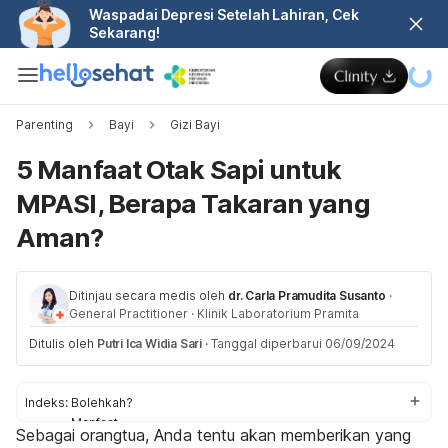
Waspadai Depresi Setelah Lahiran, Cek
Sekarang!
Parenting
Bayi
Gizi Bayi
5 Manfaat Otak Sapi untuk
MPASI, Berapa Takaran yang
Aman?
Ditinjau secara medis oleh
dr. Carla Pramudita Susanto
·
General Practitioner
·
Klinik Laboratorium Pramita
Ditulis oleh
Putri Ica Widia Sari
·
Tanggal diperbarui 06/09/2024
Indeks:
Bolehkah?
Manfaat
Sebagai orangtua, Anda tentu akan memberikan yang
Resep