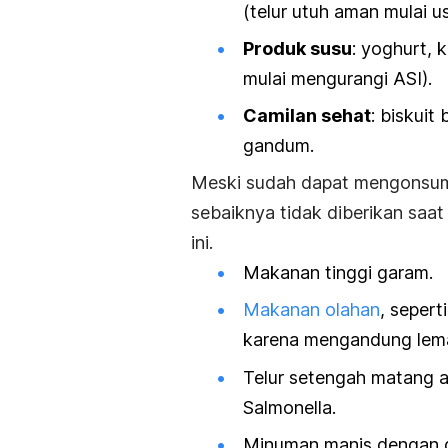
(telur utuh aman mulai us
Produk susu
: yoghurt, 
mulai mengurangi ASI).
Camilan sehat
: biskuit
gandum.
Meski sudah dapat mengonsum
sebaiknya tidak diberikan saat
ini.
Makanan tinggi garam.
Makanan olahan
, sepert
karena mengandung lema
Telur setengah matang a
Salmonella
.
Minuman manis dengan 