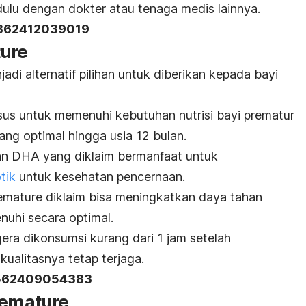
dulu dengan dokter atau tenaga medis lainnya.
 862412039019
ture
adi alternatif pilihan untuk diberikan kepada bayi
usus untuk memenuhi kebutuhan nutrisi bayi prematur
ng optimal hingga usia 12 bulan.
an DHA yang diklaim bermanfaat untuk
otik
untuk kesehatan pencernaan.
remature diklaim bisa meningkatkan daya tahan
enuhi secara optimal.
era dikonsumsi kurang dari 1 jam setelah
kualitasnya tetap terjaga.
L 562409054383
remature