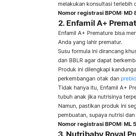
melakukan konsultasi terlebih 
Nomor registrasi BPOM: MD
2. Enfamil A+ Prema
Enfamil A+ Premature bisa menj
Anda yang lahir prematur.
Susu formula ini dirancang kh
dan BBLR agar dapat berkemba
Produk ini dilengkapi kandung
perkembangan otak dan
prebi
Tidak hanya itu, Enfamil A+ P
tubuh anak jika nutrisinya terp
Namun, pastikan produk ini seg
pembuatan, supaya nutrisi dan 
Nomor registrasi BPOM: M
3. Nutribaby Royal P