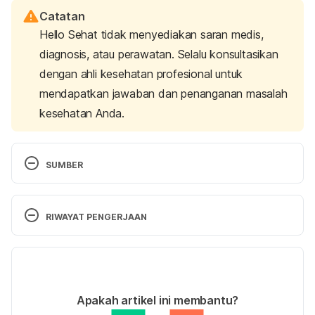
Catatan
Hello Sehat tidak menyediakan saran medis,
diagnosis, atau perawatan. Selalu konsultasikan
dengan ahli kesehatan profesional untuk
mendapatkan jawaban dan penanganan masalah
kesehatan Anda.
SUMBER
Aacap. (n.d.). Retrieved 
19 February 2025,
 from 
https://www.aacap.org/AACAP/Families_and_Youth/
RIWAYAT PENGERJAAN
Facts_for_Families/FFF-Guide/Social-Media-and-
Teens-100.aspx
Versi Terbaru
Media Guidelines for Kids of All Ages. (2024). 
13/03/2025
Retrieved 
19 February 2025,
 from 
Ditulis oleh 
Reikha Pratiwi
Apakah artikel ini membantu?
https://childmind.org/article/media-guidelines-for-
Ditinjau secara medis oleh
dr. Carla Pramudita 