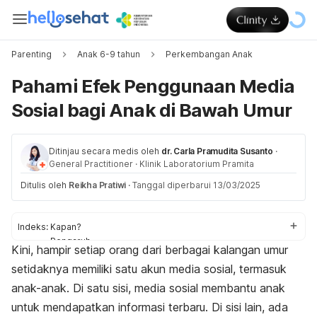
Parenting
Anak 6-9 tahun
Perkembangan Anak
Pahami Efek Penggunaan Media
Sosial bagi Anak di Bawah Umur
Ditinjau secara medis oleh
dr. Carla Pramudita Susanto
·
General Practitioner
·
Klinik Laboratorium Pramita
Ditulis oleh
Reikha Pratiwi
·
Tanggal diperbarui 13/03/2025
Indeks:
Kapan?
Pengaruh
Kini, hampir setiap orang dari berbagai kalangan umur
Tips memilih
setidaknya memiliki satu akun media sosial, termasuk
Aturan
anak-anak. Di satu sisi, media sosial membantu anak
untuk mendapatkan informasi terbaru. Di sisi lain, ada