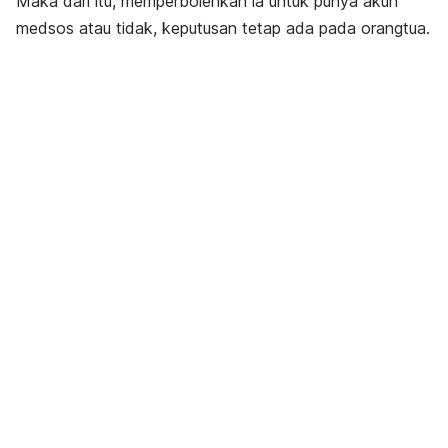
Maka dari itu, memperbolehkan ia untuk punya akun
medsos atau tidak, keputusan tetap ada pada orangtua.