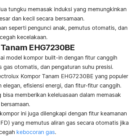
 dua tungku memasak induksi yang memungkinkan
sar dan kecil secara bersamaan.
nan seperti pengunci anak, pemutus otomatis, dan
ncegah kecelakaan.
or Tanam EHG7230BE
gai model kompor
built-in
dengan fitur canggih
s gas otomatis, dan pengaturan suhu presisi.
Electrolux Kompor Tanam EHG7230BE yang populer
legan, efisiensi energi, dan fitur-fitur canggih.
g bisa memberikan keleluasaan dalam memasak
 bersamaan.
ompor ini juga dilengkapi dengan fitur keamanan
FD) yang memutus aliran gas secara otomatis jika
ncegah
kebocoran gas
.