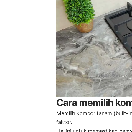
Cara memilih
kom
Memilih kompor tanam (
built-i
faktor.
Hal ini untuk memastikan bah