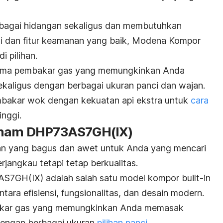
bagai hidangan sekaligus dan membutuhkan
i dan fitur keamanan yang baik, Modena Kompor
 pilihan.
 lima pembakar gas yang memungkinkan Anda
kaligus dengan berbagai ukuran panci dan wajan.
embakar wok dengan kekuatan api ekstra untuk
cara
nggi.
Tanam DHP73AS7GH(IX)
ihan yang bagus dan awet untuk Anda yang mencari
jangkau tetapi tetap berkualitas.
S7GH(IX) adalah salah satu model kompor
built-in
ra efisiensi, fungsionalitas, dan desain modern.
mbakar gas yang memungkinkan Anda memasak
dengan berbagai ukuran
pilihan panci
.