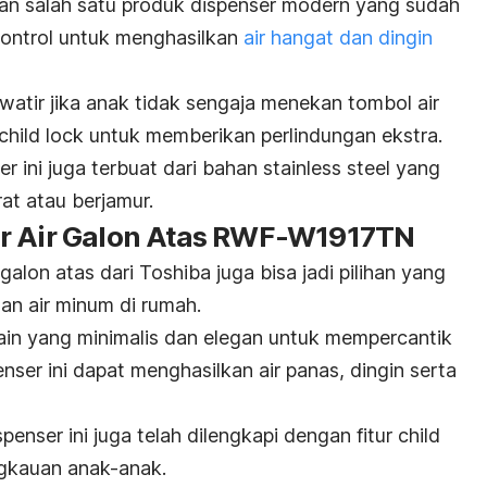
an salah satu produk dispenser modern yang sudah
control
untuk menghasilkan
air hangat dan dingin
awatir jika anak tidak sengaja menekan tombol air
child lock
untuk memberikan perlindungan ekstra.
er ini juga terbuat dari bahan
stainless steel
yang
at atau berjamur.
er Air Galon Atas RWF-W1917TN
lon atas dari Toshiba juga bisa jadi pilihan yang
an air minum di rumah.
sain yang minimalis dan elegan untuk mempercantik
nser ini dapat menghasilkan air panas, dingin serta
penser ini juga telah dilengkapi dengan fitur
child
ngkauan anak-anak.