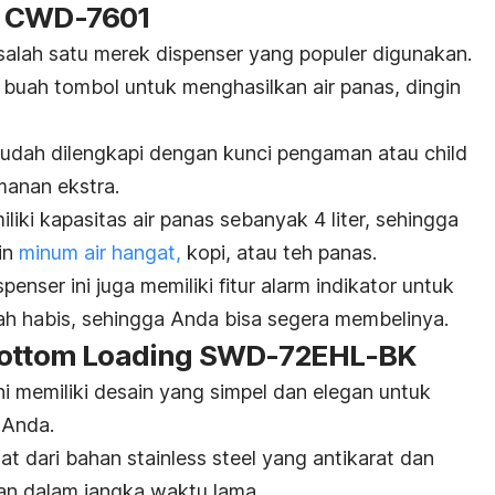
r CWD-7601
alah satu merek dispenser yang populer digunakan.
3 buah tombol untuk menghasilkan air panas, dingin
a sudah dilengkapi dengan kunci pengaman atau
child
anan ekstra.
liki kapasitas air panas sebanyak 4 liter, sehingga
gin
minum air hangat,
kopi, atau teh panas.
ser ini juga memiliki fitur alarm indikator untuk
dah habis, sehingga Anda bisa segera membelinya.
 Bottom Loading SWD-72EHL-BK
i memiliki desain yang simpel dan elegan untuk
 Anda.
at dari bahan
stainless steel
yang antikarat dan
kan dalam jangka waktu lama.