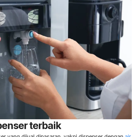
penser terbaik
r yang dijual dipasaran, yakni dispenser dengan
air