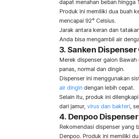
dapat menahan beban hingga 1
Produk ini memiliki dua buah k
mencapai 92
° Celsius
.
Jarak antara keran dan tataka
Anda bisa mengambil air denga
3. Sanken Dispense
Merek dispenser galon Bawah da
panas, normal dan dingin.
Dispenser ini menggunakan si
air dingin
dengan lebih cepat.
Selain itu, produk ini dilengk
dari jamur,
virus dan bakteri
, s
4.
Denpoo Dispenser
Rekomendasi dispenser yang ba
Denpoo. Produk ini memiliki du