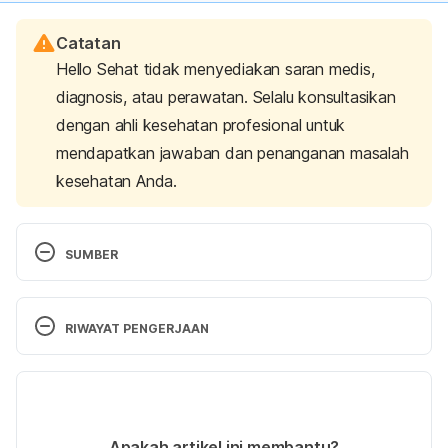
Catatan
Hello Sehat tidak menyediakan saran medis,
diagnosis, atau perawatan. Selalu konsultasikan
dengan ahli kesehatan profesional untuk
mendapatkan jawaban dan penanganan masalah
kesehatan Anda.
SUMBER
Progressive Muscle Relaxation: Arthritis 
Foundation. (n.d.). Retrieved 
April 21, 2025, 
from 
RIWAYAT PENGERJAAN
https://www.arthritis.org/health-
wellness/treatment/complementary-
Versi Terbaru
therapies/natural-therapies/progressive-muscle-
relaxation
02/05/2025
Ditulis oleh 
Putri Ica Widia Sari
Apakah artikel ini membantu?