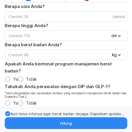
Berapa usia Anda?
(tahun)
Berapa tinggi Anda?
cm
Berapa berat badan Anda?
kg
Apakah Anda berminat program manajemen berat
badan?
Ya
Tidak
Tahukah Anda perawatan dengan GIP dan GLP-1?
*Jenis pengobatan dan perawatan terbaru yang membantu manajemen berat badan dan
Diabetes Tipe 2
Ya
Tidak
Ikuti terus infonya agar berat badan terjaga: Dapatkan update
dari pakar mengenai dukungan dan perawatan berat badan
Hitung
langsung ke inbox Anda.