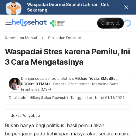
Waspadai Depresi Setelah Lahiran, Cek
Sekarang!
Kesehatan Mental
Stres dan Depresi
Waspadai Stres karena Pemilu, Ini
3 Cara Mengatasinya
Ditinjau secara medis oleh
dr. Mikhael Yosia, BMedSci,
PGCert, DTM&H.
·
General Practitioner
·
Medicine Sans
Frontières (MSF)
Ditulis oleh
Hillary Sekar Pawestri
·
Tanggal diperbarui 01/11/2024
Indeks:
Penyebab
Jenis
Bukan hanya bagi politikus, hasil pemilu akan
Cara mengatasi
berpengaruh pada kehidupan masyarakat secara umum.