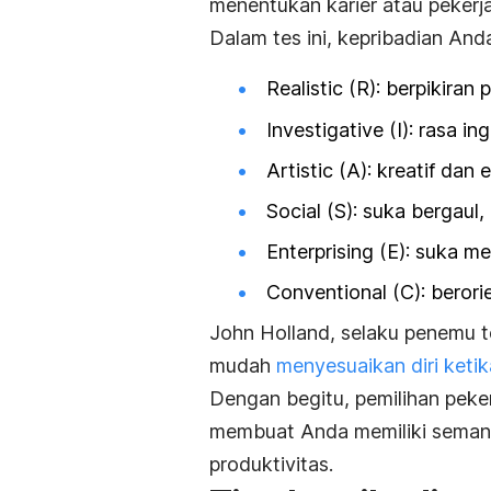
menentukan karier atau pekerj
Dalam tes ini, kepribadian Anda
Realistic
(R): b
erpikiran p
Investigative
(I): r
asa ing
Artistic
(A): k
reatif dan 
Social
(S): s
uka bergaul, 
Enterprising
(E):
suka me
Conventional
(C): b
erori
John Holland, selaku penemu t
mudah
menyesuaikan diri ketik
Dengan begitu, pemilihan peke
membuat Anda memiliki semang
produktivitas.