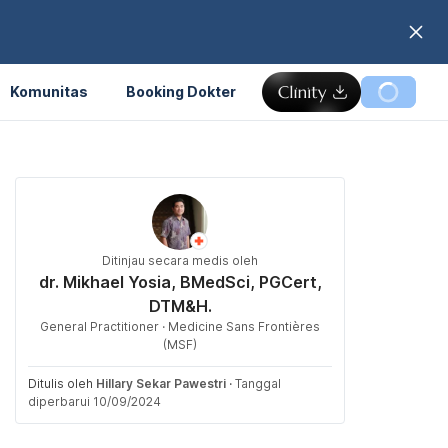
Komunitas
Booking Dokter
Ditinjau secara medis oleh
dr. Mikhael Yosia, BMedSci, PGCert,
DTM&H.
General Practitioner · Medicine Sans Frontières
(MSF)
Ditulis oleh
Hillary Sekar Pawestri
·
Tanggal
diperbarui 10/09/2024