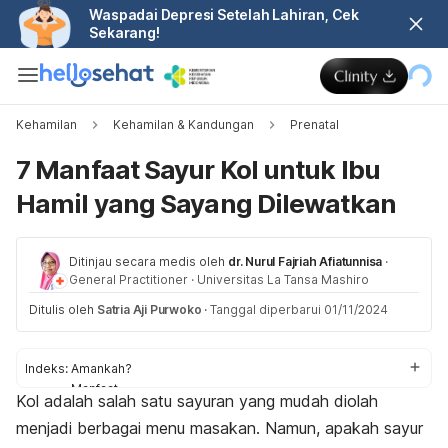
Waspadai Depresi Setelah Lahiran, Cek
Sekarang!
Kehamilan
Kehamilan & Kandungan
Prenatal
7 Manfaat Sayur Kol untuk Ibu
Hamil yang Sayang Dilewatkan
Ditinjau secara medis oleh
dr. Nurul Fajriah Afiatunnisa
·
General Practitioner
·
Universitas La Tansa Mashiro
Ditulis oleh
Satria Aji Purwoko
·
Tanggal diperbarui 01/11/2024
Indeks:
Amankah?
Manfaat
Kol adalah salah satu sayuran yang mudah diolah
Aturan konsumsi
menjadi berbagai menu masakan. Namun, apakah sayur