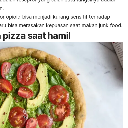
n.
tor opioid
bisa menjadi kurang sensitif terhadap
aru bisa merasakan kepuasan saat makan
junk food
.
n
pizza
saat hamil