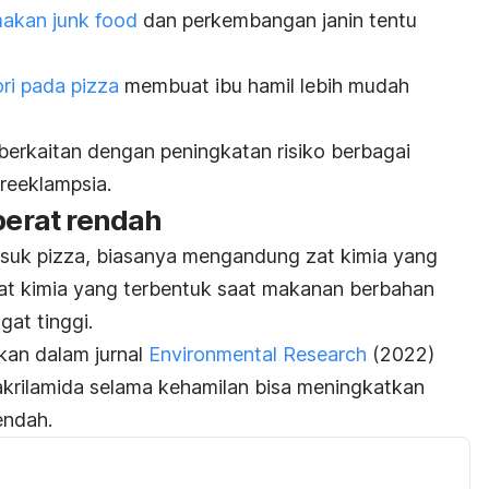
 makan
junk food
dan perkembangan janin tentu
ori pada
pizza
membuat ibu hamil lebih mudah
berkaitan dengan peningkatan risiko berbagai
preeklampsia.
 berat rendah
asuk
pizza
, biasanya mengandung zat kimia yang
 zat kimia yang terbentuk saat makanan berbahan
at tinggi.
kan dalam jurnal
Environmental Research
(2022)
rilamida selama kehamilan bisa meningkatkan
endah.