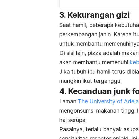
3. Kekurangan gizi
Saat hamil, beberapa kebutuh
perkembangan janin. Karena i
untuk membantu memenuhinya
Di sisi lain,
pizza
adalah makana
akan membantu memenuhi
keb
Jika tubuh ibu hamil terus dib
mungkin ikut terganggu.
4. Kecanduan
junk f
Laman
The University of Adela
mengonsumsi makanan tinggi l
hal serupa.
Pasalnya, terlalu banyak asup
sensitivitas reseptor opioid. I