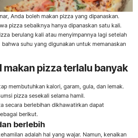
nar, Anda boleh makan
pizza
yang dipanaskan.
ahwa
pizza
sebaiknya hanya dipanaskan satu kali.
izza
berulang kali atau menyimpannya lagi setelah
ikan bahwa suhu yang digunakan untuk memanaskan
l makan
pizza
terlalu banyak
tap membutuhkan kalori, garam, gula, dan lemak.
sumsi
pizza
sesekali selama hamil.
za
secara berlebihan dikhawatirkan dapat
bagai berikut.
dan berlebih
ehamilan adalah hal yang wajar. Namun, kenaikan