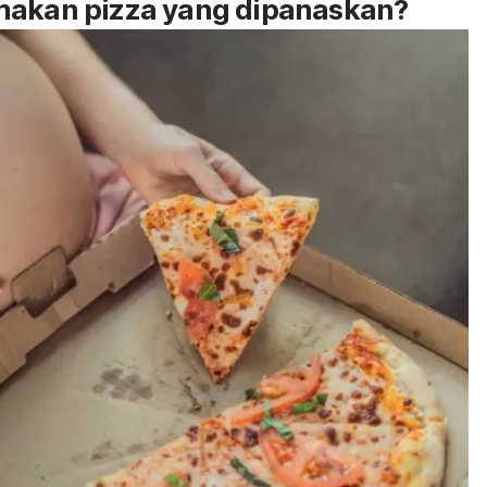
 makan
pizza
yang dipanaskan?