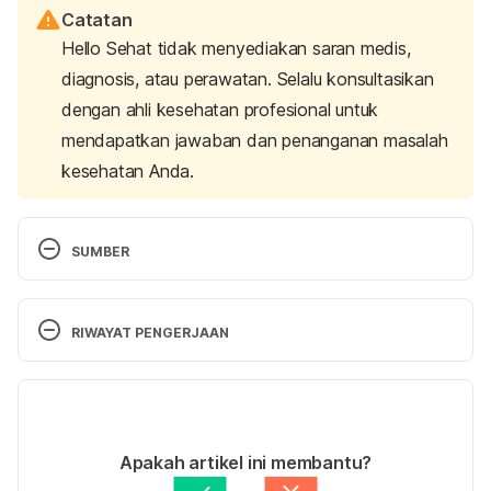
Catatan
Hello Sehat tidak menyediakan saran medis,
diagnosis, atau perawatan. Selalu konsultasikan
dengan ahli kesehatan profesional untuk
mendapatkan jawaban dan penanganan masalah
kesehatan Anda.
SUMBER
Excessive saliva in pregnancy | Pregnancy, worries 
and discomforts articles & support | NCT
. (2019, 
RIWAYAT PENGERJAAN
July 11). NCT (National Childbirth Trust). Retrieved 
24 December 2024, from 
Versi Terbaru
https://www.nct.org.uk/pregnancy/worries-and-
discomforts/common-discomforts/excessive-
15/01/2025
saliva-pregnancy
Ditulis oleh 
Indah Fitrah Yani
Apakah artikel ini membantu?
Ditinjau secara medis oleh
dr. Damar Upahita