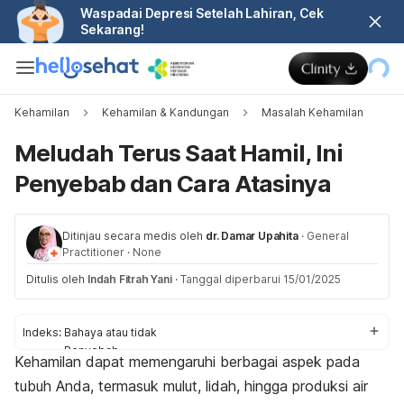
Waspadai Depresi Setelah Lahiran, Cek
Sekarang!
Kehamilan
Kehamilan & Kandungan
Masalah Kehamilan
Meludah Terus Saat Hamil, Ini
Penyebab dan Cara Atasinya
Ditinjau secara medis oleh
dr. Damar Upahita
·
General
Practitioner
·
None
Ditulis oleh
Indah Fitrah Yani
·
Tanggal diperbarui 15/01/2025
Indeks:
Bahaya atau tidak
Penyebab
Kehamilan dapat memengaruhi berbagai aspek pada
Cara mengatasi
tubuh Anda, termasuk mulut, lidah, hingga produksi air