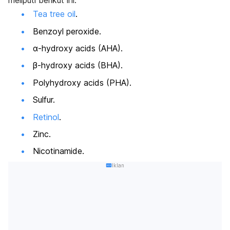
meliputi berikut ini.
Tea tree oil
.
Benzoyl peroxide.
α-hydroxy acids (AHA).
β-hydroxy acids (BHA).
Polyhydroxy acids (PHA).
Sulfur.
Retinol
.
Zinc.
Nicotinamide.
Iklan