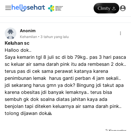
Anonim
Kehamilan
3 tahun yang lalu
Keluhan sc
Halloo dok..
Saya kemarin tgl 8 juli sc di bb 79kg.. pas 3 hari pasca 
sc keluar air sama darah pink itu ada rembesan 2 dok.. 
terus pas di cek sama perawat katanya karena 
penimbunan lemak  harus ganti perban 4 jam sekali.. 
jdi sekarang harus gmn ya dok? Bingung jdi takut apa 
karena obesitas jdi banyak lemaknya.. terus bisa 
sembuh gk dok soalna diatas jahitan kaya ada 
benjolan tapi diteken keluarnya air sama darah pink.. 
tolong dijawan dok🙏
2
Komentar