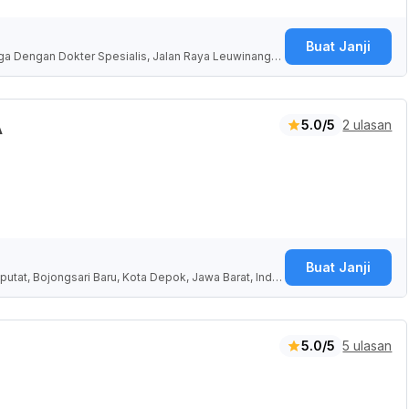
Buat Janji
uarga Dengan Dokter Spesialis, Jalan Raya Leuwinanggu
 Jawa Barat, Indonesia
5.0/5
2 ulasan
A
Buat Janji
putat, Bojongsari Baru, Kota Depok, Jawa Barat, Indo
5.0/5
5 ulasan