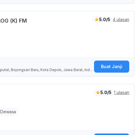
5.0/5
4 ulasan
.OG (K) FM
Buat Janji
putat, Bojongsari Baru, Kota Depok, Jawa Barat, Indo
5.0/5
1 ulasan
 Dewasa