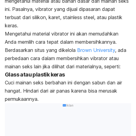
mengetahui material atau bahan dasar dari mainan seks
ini. Pasalnya, vibrator yang dijual dipasaran dapat
terbuat dari silikon, karet, stainless steel, atau plastik
keras.
Mengetahui material vibrator ini akan memudahkan
Anda memilih cara tepat dalam membersihkannya.
Berdasarkan situs yang dikelola
Brown University
, ada
perbedaan cara dalam membersihkan vibrator atau
mainan seks lain jika dilihat dari materialnya, seperti:
Glass atau plastik keras
Cuci mainan seks berbahan ini dengan sabun dan air
hangat. Hindari dari air panas karena bisa merusak
permukaannya.
Iklan