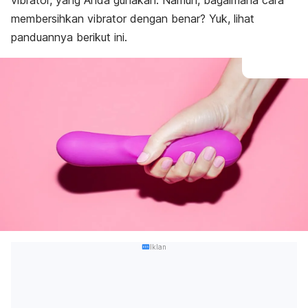
vibrator, yang Anda gunakan. Namun, bagaimana cara
membersihkan vibrator dengan benar? Yuk, lihat
panduannya berikut ini.
Iklan