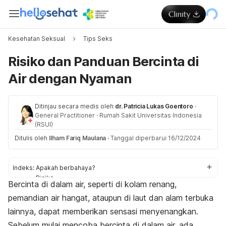
Kesehatan Seksual
Tips Seks
Risiko dan Panduan Bercinta di
Air dengan Nyaman
Ditinjau secara medis oleh
dr. Patricia Lukas Goentoro
·
General Practitioner
·
Rumah Sakit Universitas Indonesia
(RSUI)
Ditulis oleh
Ilham Fariq Maulana
·
Tanggal diperbarui 16/12/2024
Indeks:
Apakah berbahaya?
Risiko
Bercinta di dalam air, seperti di kolam renang,
Tips aman bercinta
pemandian air hangat, ataupun di laut dan alam terbuka
lainnya, dapat memberikan sensasi menyenangkan.
Sebelum mulai mencoba bercinta di dalam air, ada