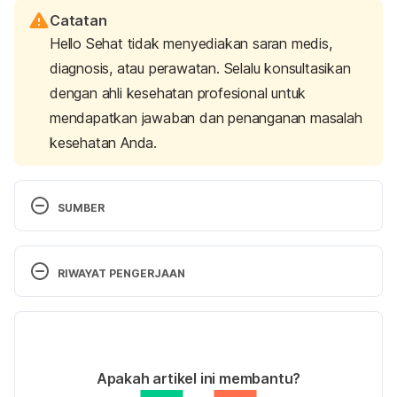
Catatan
Hello Sehat tidak menyediakan saran medis,
diagnosis, atau perawatan. Selalu konsultasikan
dengan ahli kesehatan profesional untuk
mendapatkan jawaban dan penanganan masalah
kesehatan Anda.
SUMBER
Nakajima, K., Nagao, K., Tai, T., Kobayashi, H., 
Hara, H., Miura, K., & Ishii, N. (2010). Duration of 
RIWAYAT PENGERJAAN
sexual intercourse related to satisfaction: survey of 
Japanese married couples. 
Reproductive Medicine 
Versi Terbaru
And Biology
, 9(3), 139-144. 
doi: 10.1007/s12522-
010-0049-2
01/02/2023
Ditulis oleh 
Dwi Ratih Ramadhany
Apakah artikel ini membantu?
Forbes, M., Eaton, N., & Krueger, R. (2016). Sexual 
Ditinjau secara medis oleh
dr. Andreas Wilson 