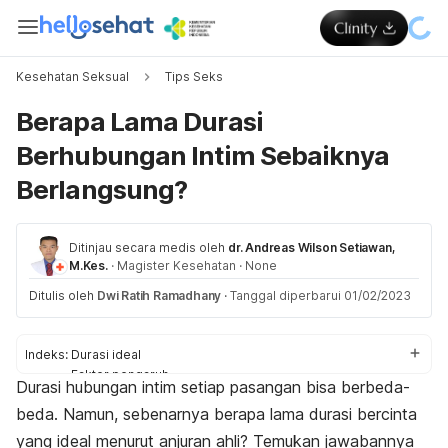
Kesehatan Seksual
Tips Seks
Berapa Lama Durasi
Berhubungan Intim Sebaiknya
Berlangsung?
Ditinjau secara medis oleh
dr. Andreas Wilson Setiawan,
M.Kes.
·
Magister Kesehatan
·
None
Ditulis oleh
Dwi Ratih Ramadhany
·
Tanggal diperbarui 01/02/2023
Indeks:
Durasi ideal
Faktor pengaruh
Durasi hubungan intim setiap pasangan bisa berbeda-
Risiko kesehatan
beda. Namun, sebenarnya berapa lama durasi bercinta
yang ideal menurut anjuran ahli? Temukan jawabannya