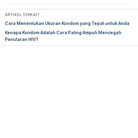
Retrieved from 
https://www.betterhealth.vic.gov.au/health/healthyli
ARTIKEL TERKAIT
ving/contraception-condoms-for-men
Cara Menentukan Ukuran Kondom yang Tepat untuk Anda
Kenapa Kondom Adalah Cara Paling Ampuh Mencegah
Penularan HIV?
Memuat...