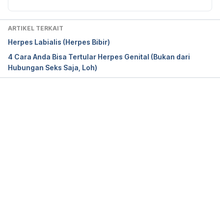
passed on to another person? -
https://kidshealth.org/en/teens/transmit-
hsv.html  diakses pada 5 Juni 2018
ARTIKEL TERKAIT
Herpes Labialis (Herpes Bibir)
4 Cara Anda Bisa Tertular Herpes Genital (Bukan dari
Hubungan Seks Saja, Loh)
Memuat...